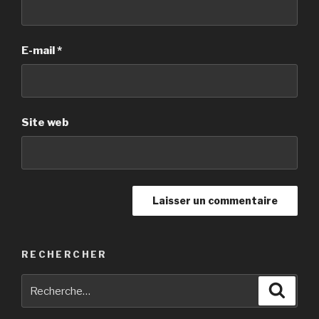
E-mail
*
Site web
RECHERCHER
Recherche
Reche
pour
: