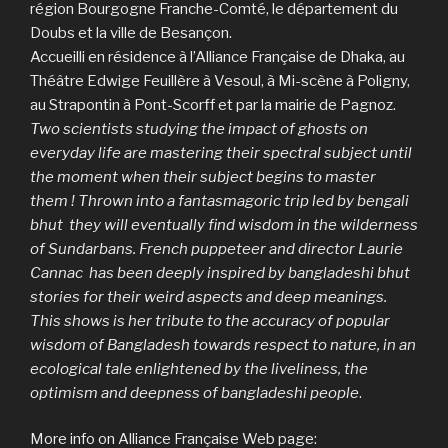
région Bourgogne Franche-Comté, le département du
Doubs et la ville de Besançon.
Accueilli en résidence à l’Alliance Française de Dhaka, au
Théâtre Edwige Feuillère à Vesoul, à Mi-scène à Poligny,
au Strapontin à Pont-Scorff et par la mairie de Pagnoz.
Two scientists studying the impact of ghosts on
everyday life are mastering their spectral subject until
the moment when their subject begins to master
them ! Thrown into a fantasmagoric trip led by bengali
bhut they will eventually find wisdom in the wilderness
of Sundarbans. French puppeteer and director Laurie
Cannac has been deeply inspired by bangladeshi bhut
stories for their weird aspects and deep meanings.
This shows is her tribute to the accuracy of popular
wisdom of Bangladesh towards respect to nature, in an
ecological tale enlightened by the liveliness, the
optimism and deepness of bangladeshi people
.
More info on Alliance Française Web page: