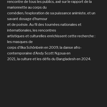
rencontre de tous les publics, axé sur le rapport de la
marionnette au corps du
comédien, l’exploration de sa puissance animiste, et un
savant dosage d’humour
et de poésie. Au fil des tournées nationales et
internationales, les rencontres
artistiques et culturelles enrichissent cette recherche :
les masques de
corps d’Ilka Schönbein en 2009, la danse afro-
contemporaine d’Andy Scott Ngoua en
2021, la culture et les défis du Bangladesh en 2024.
Les premiers spectacles de la compagnie :
L’Homme de
la Manche
, inspiré du Don Quichotte de Cervantès et
Petits rêves faits main
, inspirée de la question La
frugalité est-elle une notion subversive ? tournent
pendant plus de dix ans au niveau national et
international.